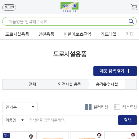
메뉴 바로가기
본문 바로가기
로그인
도로시설용품
안전용품
어린이보호구역
가드레일
기타
도로시설용품
제품 검색 열기
전체
안전시설,용품
충격흡수시설
갤러리형
리스트형